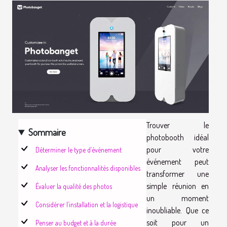
Trouver le
Sommaire
photobooth idéal
pour votre
Déterminer le type d’événement
événement peut
Analyser les fonctionnalités disponibles
transformer une
simple réunion en
Évaluer la qualité des photos
un moment
Considérer l’installation et la logistique
inoubliable. Que ce
soit pour un
Penser au budget et à la durée