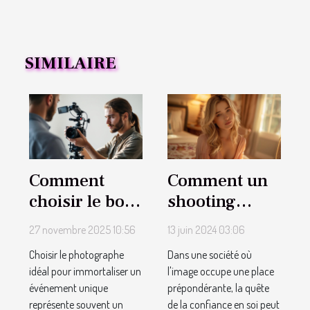
SIMILAIRE
Comment
Comment un
choisir le bon
shooting
photographe
photo boudoir
27 novembre 2025 10:56
13 juin 2024 03:06
pour votre
peut renforcer
Choisir le photographe
Dans une société où
événement
l'estime de soi
idéal pour immortaliser un
l'image occupe une place
spécial ?
et révéler la
événement unique
prépondérante, la quête
sensualité
représente souvent un
de la confiance en soi peut