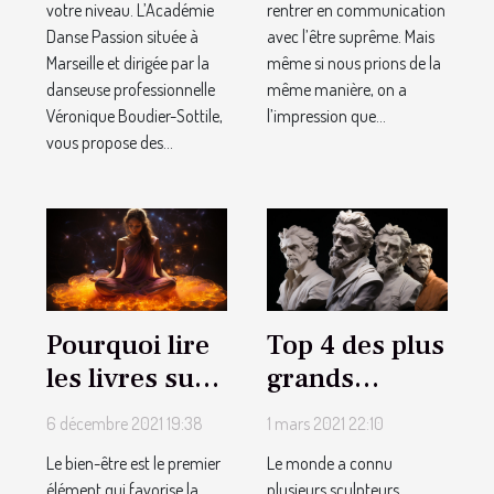
votre niveau. L’Académie
rentrer en communication
Danse Passion située à
avec l’être suprême. Mais
Marseille et dirigée par la
même si nous prions de la
danseuse professionnelle
même manière, on a
Véronique Boudier-Sottile,
l’impression que...
vous propose des...
Pourquoi lire
Top 4 des plus
les livres sur
grands
les chakras ?
sculpteurs de
6 décembre 2021 19:38
1 mars 2021 22:10
notre époque
Le bien-être est le premier
Le monde a connu
élément qui favorise la
plusieurs sculpteurs.