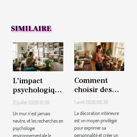
SIMILAIRE
Comment
L’impact
choisir des
psychologique
objets déco
d’un mur
1 avril 2026 00:38
21 juillet 2026 10:59
qui reflètent
personnalisé
La décoration intérieure
Un mur n’est jamais
votre
sur votre
est un moyen privilégié
neutre, et les recherches en
personnalité
quotidien
pour exprimer sa
psychologie
unique ?
personnalité et créer un
environnementale le