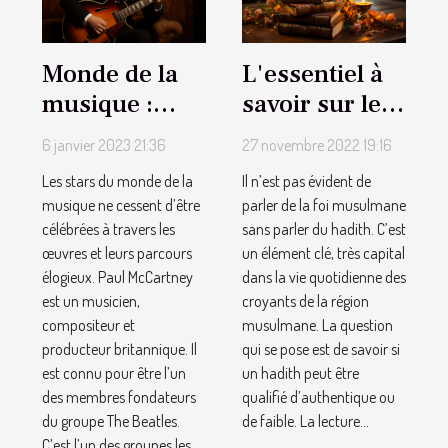
Monde de la
L'essentiel à
musique :
savoir sur le
Quel est le
hadith
6 janvier 2023 21:36
27 novembre 2022 19:16
parcours de
Les stars du monde de la
Il n’est pas évident de
Paul
musique ne cessent d’être
parler de la foi musulmane
McCartney ?
célébrées à travers les
sans parler du hadith. C’est
œuvres et leurs parcours
un élément clé, très capital
élogieux. Paul McCartney
dans la vie quotidienne des
est un musicien,
croyants de la région
compositeur et
musulmane. La question
producteur britannique. Il
qui se pose est de savoir si
est connu pour être l’un
un hadith peut être
des membres fondateurs
qualifié d’authentique ou
du groupe The Beatles.
de faible. La lecture...
C’est l’un des groupes les