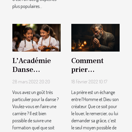
plus populaires...
L’Académie
Comment
Danse
prier
Passion : tout
efficacement?
28 mars 2022 20:20
18 février 2022 10:17
sur les cours
Vous avez un goût très
La prière est un échange
de danses
particulier pour la danse ?
entre l’Homme et Dieu son
classiques
Voulez-vous en faire une
créateur. Que ce soit pour
carrière ? Il est bien
le louer, le remercier, ou lui
possible de suivre une
demander sa grâce, c’est
formation quel que soit
le seul moyen possible de