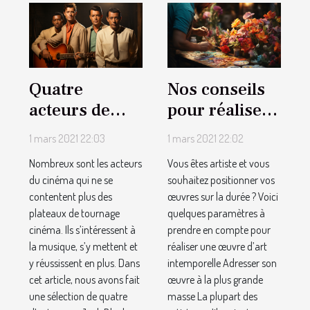
Quatre
Nos conseils
acteurs de
pour réaliser
cinéma qui
une œuvre
1 mars 2021 22:03
1 mars 2021 22:02
réussissent
d’art
Nombreux sont les acteurs
Vous êtes artiste et vous
dans la
impérissable
du cinéma qui ne se
souhaitez positionner vos
musique
contentent plus des
œuvres sur la durée ? Voici
plateaux de tournage
quelques paramètres à
cinéma. Ils s’intéressent à
prendre en compte pour
la musique, s’y mettent et
réaliser une œuvre d’art
y réussissent en plus. Dans
intemporelle Adresser son
cet article, nous avons fait
œuvre à la plus grande
une sélection de quatre
masse La plupart des