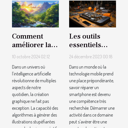
Les outils
Comment
essentiels
améliorer la
pour
qualité des
24 décembre 2023 00:18
10 octobre 2024 02:12
démarrer
dessins
Dans un monde où la
Dans un univers où
votre activité
générés par
technologie mobile prend
l'intelligence artificielle
de réparateur
IA
une place prépondérante,
révolutionne de multiples
de
savoir réparer un
aspects de notre
smartphone est devenu
quotidien, la création
smartphones
une compétence très
graphique ne fait pas
recherchée. Démarrer une
exception. La capacité des
activité dans ce domaine
algorithmes à générer des
peut s'avérer être une
illustrations stupéfiantes