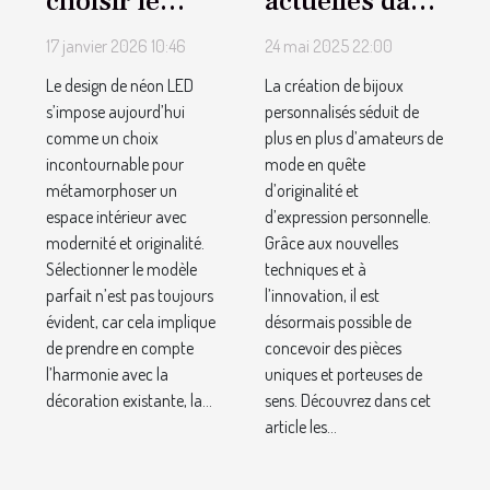
choisir le
actuelles dans
design de
la conception
17 janvier 2026 10:46
24 mai 2025 22:00
néon LED
de bijoux
Le design de néon LED
La création de bijoux
parfait pour
personnalisés
s’impose aujourd’hui
personnalisés séduit de
votre intérieur
comme un choix
plus en plus d’amateurs de
?
incontournable pour
mode en quête
métamorphoser un
d’originalité et
espace intérieur avec
d’expression personnelle.
modernité et originalité.
Grâce aux nouvelles
Sélectionner le modèle
techniques et à
parfait n’est pas toujours
l’innovation, il est
évident, car cela implique
désormais possible de
de prendre en compte
concevoir des pièces
l’harmonie avec la
uniques et porteuses de
décoration existante, la...
sens. Découvrez dans cet
article les...