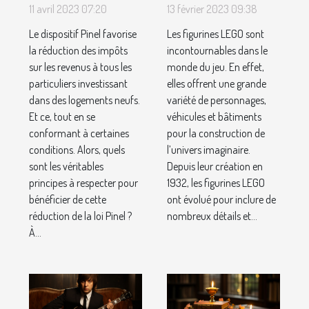
principes du
figurine LEGO
11 avril 2023 07:20
13 février 2023 09:38
dispositif
?
Le dispositif Pinel favorise
Les figurines LEGO sont
Pinel ?
la réduction des impôts
incontournables dans le
sur les revenus à tous les
monde du jeu. En effet,
particuliers investissant
elles offrent une grande
dans des logements neufs.
variété de personnages,
Et ce, tout en se
véhicules et bâtiments
conformant à certaines
pour la construction de
conditions. Alors, quels
l’univers imaginaire.
sont les véritables
Depuis leur création en
principes à respecter pour
1932, les figurines LEGO
bénéficier de cette
ont évolué pour inclure de
réduction de la loi Pinel ?
nombreux détails et...
À...