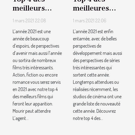
meilleurs
meilleures
films qui
séries
1 mars 2021 22:08
1 mars 2021 22:06
sortiront en
attendues en
L’année 2021 est une
L’année 2021 est enfin
2021
2021
année de beaucoup
entamée, avec de belles
d’espoirs, de perspectives
perspectives de
d’avenir mais aussi l’année
développement mais aussi
ou sortira de nombreux
des perspectives de séries
films très intéressants.
très intéressantes qui
Action, fiction ou encore
sortent cette année.
romance vous serez servis
Longtemps attendues ou
en 2021 avec notre top 4
réalisées récemment, les
des meilleurs films qui
studios de cinéma ont une
feront leur apparition.
grande liste de nouveauté
Mourir peut attendre
cette année. Découvrez
L’agent...
notre top 4 des...