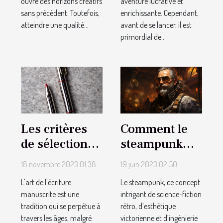
aventure lucrative et
ouvre des horizons créatifs
enrichissante. Cependant,
sans précédent. Toutefois,
avant de se lancer, il est
atteindre une qualité...
primordial de...
Les critères
Comment le
de sélection
steampunk
pour trouver
s’est-il
18 novembre 2023 01:38
19 juin 2023 02:50
le stylo-plume
développé en
L'art de l'écriture
Le steampunk, ce concept
idéal
tant que sous-
manuscrite est une
intrigant de science-fiction
genre
tradition qui se perpétue à
rétro, d’esthétique
littéraire et
travers les âges, malgré
victorienne et d’ingénierie