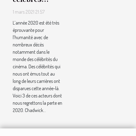
décédés en
1 mars 2021 21:57
2020
L’année 2020 est été très
éprouvante pour
l’humanité avec de
nombreux décès
notamment dans le
monde des célébrités du
cinéma. Des célébrités qui
nous ont émus tout au
long de leurs carrières ont
disparues cette année-là.
Voici 3 de ces acteurs dont
nous regrettons la perte en
2020. Chadwick...